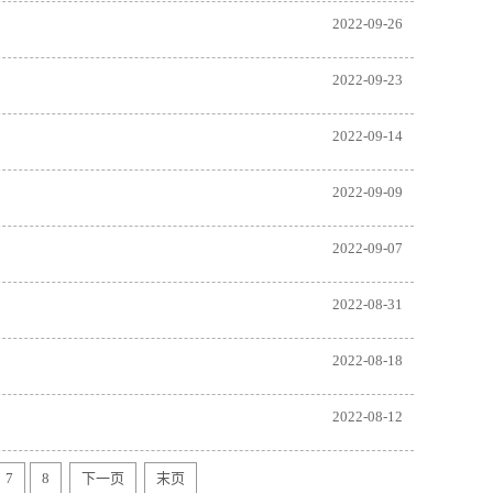
2022-09-26
2022-09-23
2022-09-14
2022-09-09
2022-09-07
2022-08-31
2022-08-18
2022-08-12
7
8
下一页
末页