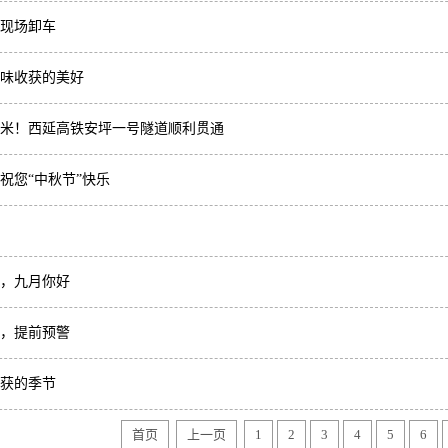
现场卸车
味收获的美好
62米！西延高铁安坪一号隧道顺利贯通
祝您“中秋节”快乐
，九月你好
，提前预警
获的季节
首页
上一页
1
2
3
4
5
6