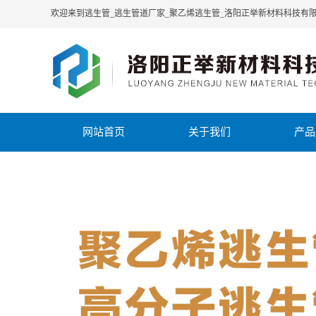
欢迎来到逃生管_逃生管道厂家_聚乙烯逃生管_洛阳正举新材料科技有
网站首页
关于我们
产品